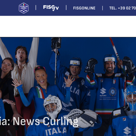
FISGONLINE
TEL. +39 02 7
ia:
News Curling